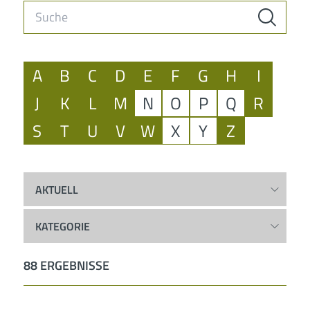
A
B
C
D
E
F
G
H
I
J
K
L
M
N
O
P
Q
R
S
T
U
V
W
X
Y
Z
AKTUELL
KATEGORIE
88
ERGEBNISSE